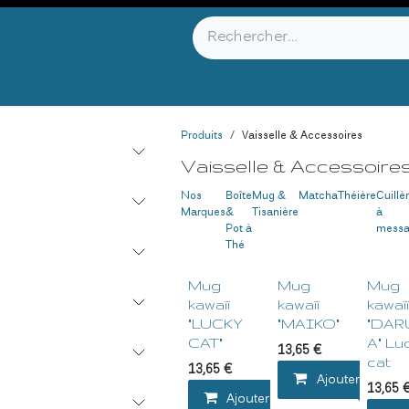
YOU KNOW ?
ABOUT US
INFOS & CONTACT
Produits
Vaisselle & Accessoires
Vaisselle & Accessoire
Nos
Boîte
Mug &
Matcha
Théière
Cuillè
Marques
&
Tisanière
à
Pot à
mess
Thé
Mug
Mug
Mug
kawaïï
kawaïï
kawaï
"LUCKY
"MAIKO"
"DA
CAT"
A" Lu
13,65
€
cat
13,65
€
Ajouter au pani
13,65
Ajouter au panier
Ajou