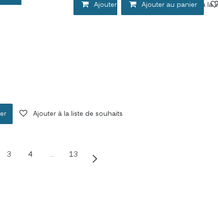
Ajouter au panier
Ajouter au panier
Ajouter à la 
er
Ajouter à la liste de souhaits
3
4
…
13