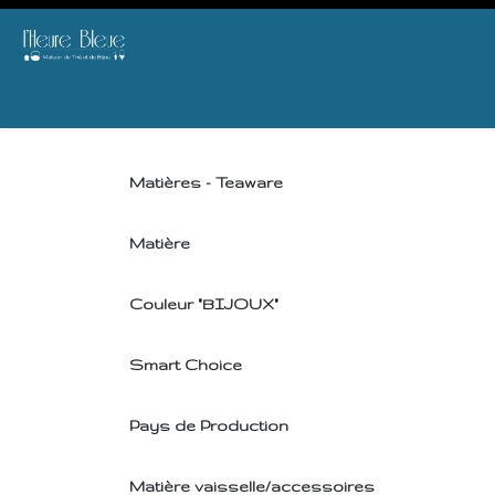
Se rendre au contenu
E-SHOP
THE
BIJOU
AGENDA & ATELIERS
B2B
OFFRIR
DID 
Matières - Teaware
Matière
Couleur "BIJOUX"
Smart Choice
Pays de Production
Matière vaisselle/accessoires