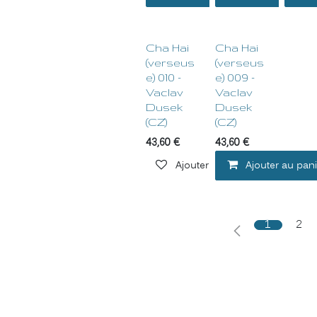
Cha Hai
Cha Hai
(verseus
(verseus
e) 010 -
e) 009 -
Vaclav
Vaclav
Dusek
Dusek
(CZ)
(CZ)
43,60
€
43,60
€
Ajouter à la liste de souhaits
Ajouter au pani
1
2