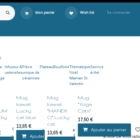
Se connecter
Mon panier
Wish list
s
re
Infuseur &
Pièce
Plateau
Bouilloire
Thématique
Service
ustensiles
unique de
Noël
à thé
age
céramiste
Maman St
Valentin
Mug
Mug
Mug
ï
kawaïï
kawaïï
"Yoga
RUM
Lucky
"MANEK
Cats"
cky
cat blue
O" Lucky
17,50
€
cat
13,65
€
er
Ajouter à la liste de souhaits
Ajouter au panier
€
13,65
€
ter à la liste de souhaits
Ajouter au panier
Ajouter à la liste de souhait