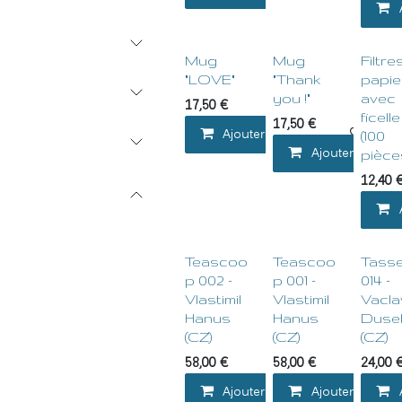
Mug
Mug
Filtre
"LOVE"
"Thank
papie
you !"
avec
17,50
€
ficelle
17,50
€
Ajouter au panier
Ajou
(100
Ajouter au pani
pièce
12,40
Teascoo
Teascoo
Tass
p 002 -
p 001 -
014 -
Vlastimil
Vlastimil
Vacla
Hanus
Hanus
Duse
(CZ)
(CZ)
(CZ)
58,00
€
58,00
€
24,00
Ajouter au panier
Ajouter au pani
Ajou