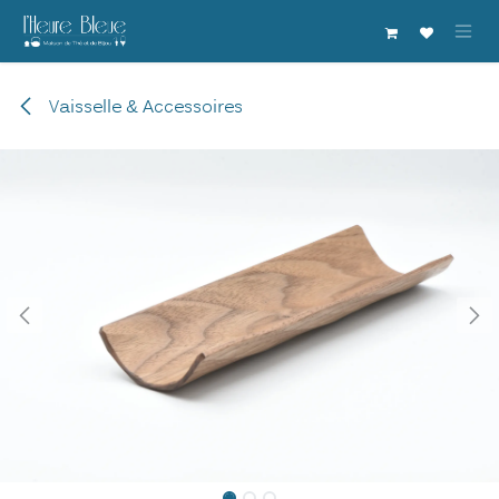
Se rendre au contenu
Vaisselle & Accessoires