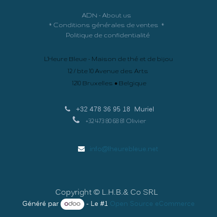
ADN - About us
*
Conditions générales de ventes
*
Politique de confidentialité
L'Heure Bleue - Maison de thé et de bijou
12 / bte 10 Avenue des Arts
1210 Bruxelles • Belgique
+32 478 36 95 18
Muriel
+32 473 80 68 81 Olivier
info@lheurebleue.net
Copyright © L.H.B.& Co SRL
Généré par
- Le #1
Open Source eCommerce