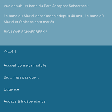
Vue depuis un banc du Parc Josaphat Schaerbeek
Le banc ou Muriel vient s’asseoir depuis 40 ans , Le banc où
Muriel et Olivier se sont mariés.
BIG LOVE SCHAERBEEK !
ADN
Accueil, conseil, simplicité
Bio … mais pas que …
Exigence
Audace & Indépendance