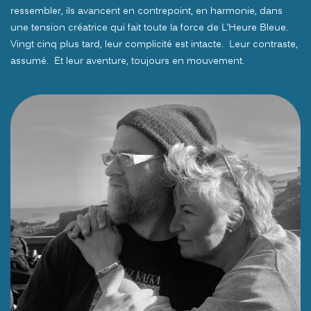
ressembler, ils avancent en contrepoint, en harmonie, dans
une tension créatrice qui fait toute la force de L’Heure Bleue.
Vingt cinq plus tard, leur complicité est intacte. Leur contraste,
assumé. Et leur aventure, toujours en mouvement.