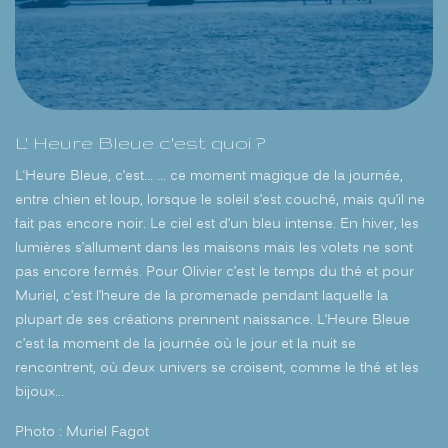
L' Heure Bleue c'est quoi ?
L‘Heure Bleue, c’est… … ce moment magique de la journée,
entre chien et loup, lorsque le soleil s’est couché, mais qu’il ne
fait pas encore noir. Le ciel est d’un bleu intense. En hiver, les
lumières s’allument dans les maisons mais les volets ne sont
pas encore fermés. Pour Olivier c’est le temps du thé et pour
Muriel, c’est l’heure de la promenade pendant laquelle la
plupart de ses créations prennent naissance. L’Heure Bleue
c’est la moment de la journée où le jour et la nuit se
rencontrent, où deux univers se croisent, comme le thé et les
bijoux…
Photo : Muriel Fagot