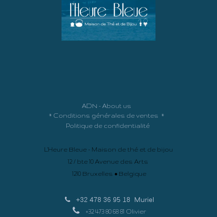
ADN - About us
*
Conditions générales de ventes
*
Politique de confidentialité
L'Heure Bleue - Maison de thé et de bijou
12 / bte 10 Avenue des Arts
1210 Bruxelles • Belgique
+32 478 36 95 18
Muriel
+32 473 80 68 81 Olivier