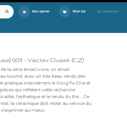
Se connecter
Mon panier
Wish list
use) 009 - Vaclav Dusek (CZ)
 de la série émail ivoire, un émail
au touché, avec un très beau rendu des
ek pratique intensément le Gong Fu Cha et
pièces qui reflètent cette recherche
nalité, l'esthétique et le rendu du thé... Ce
ntiel, la céramique doit rester au service du
e s'exprimer au mieux.