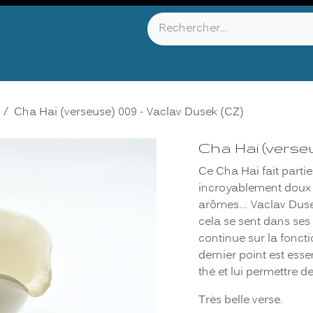
YOU KNOW ?
ABOUT US
INFOS & CONTACT
Cha Hai (verseuse) 009 - Vaclav Dusek (CZ)
Cha Hai (verse
Ce Cha Hai fait partie
incroyablement doux 
arômes... Vaclav Dus
cela se sent dans ses 
continue sur la fonctio
dernier point est esse
thé et lui permettre d
Très belle verse.