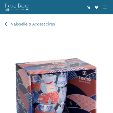
Se rendre au contenu
Vaisselle & Accessoires