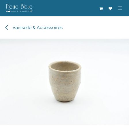
Se rendre au contenu
Vaisselle & Accessoires