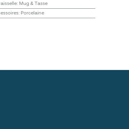
aisselle
:
Mug & Tasse
cessoires
:
Porcelaine