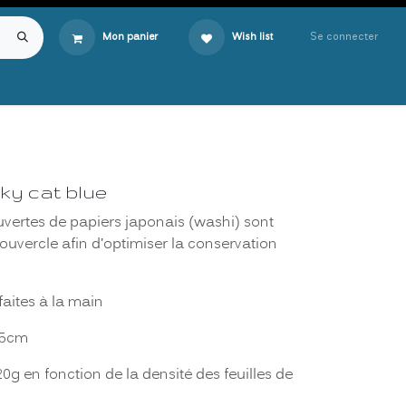
Se connecter
Mon panier
Wish list
ky cat blue
uvertes de papiers japonais (washi) sont
uvercle afin d’optimiser la conservation
faites à la main
1,5cm
0g en fonction de la densité des feuilles de