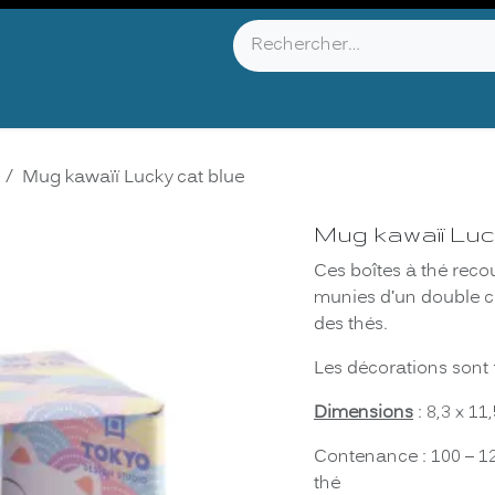
YOU KNOW ?
ABOUT US
INFOS & CONTACT
Mug kawaïï Lucky cat blue
Mug kawaïï Luc
Ces boîtes à thé reco
munies d’un double co
des thés.
Les décorations sont 
Dimensions
: 8,3 x 1
Contenance : 100 – 12
thé