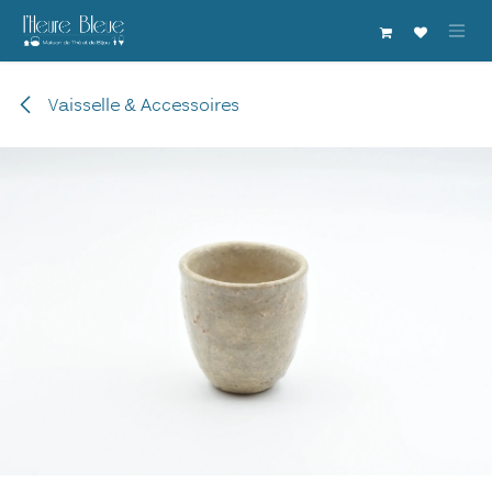
Se rendre au contenu
Vaisselle & Accessoires