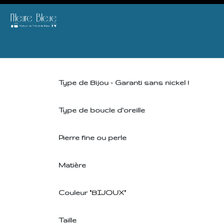
Se rendre au contenu
E-SHOP
THE
BIJOU
AGENDA & ATELIERS
B2B
OFFRIR
DID 
Type de Bijou - Garanti sans nickel !
Type de boucle d'oreille
Pierre fine ou perle
Matière
Couleur "BIJOUX"
Taille