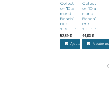
Collecti
Collecti
on "Dia
on "Dia
mond
mond
Beach" -
Beach" -
BO
BO
"GALET"
"CUBE"
52,89
€
44,63
€
Ajouter au panier
Ajouter au