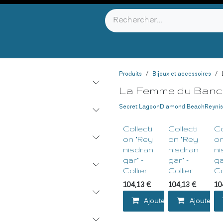
YOU KNOW ?
ABOUT US
INFOS & CONTACT
Produits
Bijoux et accessoires
La Femme du Banc
Secret Lagoon
Diamond Beach
Reynis
Collecti
Collecti
Co
on "Rey
on "Rey
on
nisdran
nisdran
ni
gar" -
gar" -
ga
Collier
Collier
Co
104,13
€
104,13
€
10
Ajouter au panier
Ajouter au