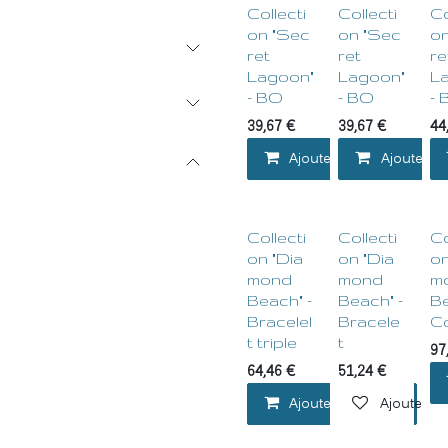
Collecti
Collecti
Co
on "Sec
on "Sec
on
ret
ret
re
Lagoon"
Lagoon"
L
- BO
- BO
- 
39,67
€
39,67
€
44
Ajouter au panier
Ajouter au
Collecti
Collecti
Co
on "Dia
on "Dia
on
mond
mond
m
Beach" -
Beach" -
Be
Bracelel
Bracele
Co
t triple
t
97
64,46
€
51,24
€
Ajouter au panier
Ajouter à l