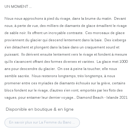
UN MOMENT ...
Nous nous approchons à pied du rivage, dans la brume du matin. Devant
nous, à perte de vue, des milliers de diamants de glace émaillent le rivage
de sable noir. Ils offrent un incroyable contraste. Ces morceaux de glace
proviennent du glacier qui descend lentement dans la baie. Des icebergs
s’en détachent et plongent dans la baie dans un craquement sourd et
puissant. Ils dérivent ensuite lentement vers le rivage et fondent à mesure
qu’ils s’avancent offrant des formes diverses et variées. La glace met 1000
ans pour descendre du glacier. On ose à peine la toucher, elle nous
semble sacrée. Nous resterons longtemps, très longtemps, à nous
promener entre ces myriades de diamants échoués sur la grève, certains
blocs fondent sur le rivage, d’autres s’en vont, emportés par les flots des
vagues, pour entamer leur dernier voyage… Diamond Beach - Islande 2021
Disponible en boutique & en ligne
En savoir plus sur La Femme du Banc ...