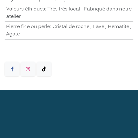
Valeurs éthiques
:
Très très local - Fabriqué dans notre
atelier
Pierre fine ou perle
:
Cristal de roche
,
Lave
,
Hématite
,
Agate