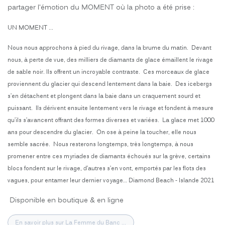
partager l'émotion du MOMENT où la photo a été prise :
UN MOMENT ...
Nous nous approchons à pied du rivage, dans la brume du matin. Devant
nous, à perte de vue, des milliers de diamants de glace émaillent le rivage
de sable noir. Ils offrent un incroyable contraste. Ces morceaux de glace
proviennent du glacier qui descend lentement dans la baie. Des icebergs
s’en détachent et plongent dans la baie dans un craquement sourd et
puissant. Ils dérivent ensuite lentement vers le rivage et fondent à mesure
qu’ils s’avancent offrant des formes diverses et variées. La glace met 1000
ans pour descendre du glacier. On ose à peine la toucher, elle nous
semble sacrée. Nous resterons longtemps, très longtemps, à nous
promener entre ces myriades de diamants échoués sur la grève, certains
blocs fondent sur le rivage, d’autres s’en vont, emportés par les flots des
vagues, pour entamer leur dernier voyage… Diamond Beach - Islande 2021
Disponible en boutique & en ligne
En savoir plus sur La Femme du Banc ...