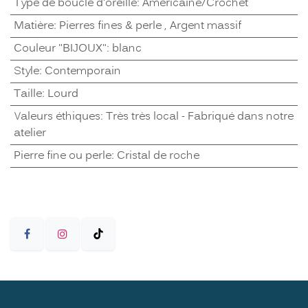
Type de boucle d'oreille
:
Américaine/Crochet
Matière
:
Pierres fines & perle
,
Argent massif
Couleur "BIJOUX"
:
blanc
Style
:
Contemporain
Taille
:
Lourd
Valeurs éthiques
:
Très très local - Fabriqué dans notre
atelier
Pierre fine ou perle
:
Cristal de roche