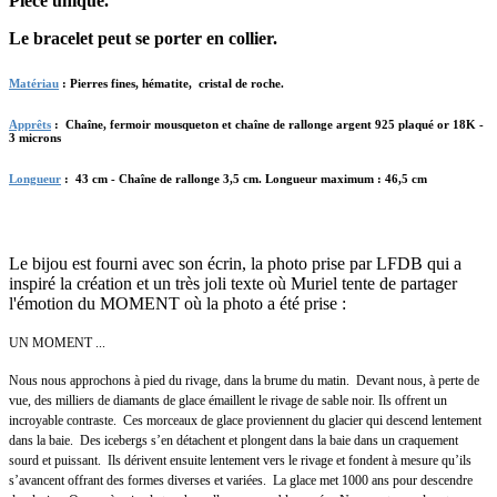
Pièce unique.
Le bracelet peut se porter en collier.
Matériau
:
Pierres fines, hématite, cristal de roche.
Apprêts
:
Chaîne, fermoir mousqueton et chaîne de rallonge argent 925 plaqué or 18K -
3 microns
Longueur
:
43 cm - Chaîne de rallonge 3,5 cm. Longueur maximum : 46,5 cm
Le bijou est fourni avec son écrin, la photo prise par LFDB qui a
inspiré la création et un très joli texte où Muriel tente de partager
l'émotion du MOMENT où la photo a été prise :
UN MOMENT ...
Nous nous approchons à pied du rivage, dans la brume du matin. Devant nous, à perte de
vue, des milliers de diamants de glace émaillent le rivage de sable noir. Ils offrent un
incroyable contraste. Ces morceaux de glace proviennent du glacier qui descend lentement
dans la baie. Des icebergs s’en détachent et plongent dans la baie dans un craquement
sourd et puissant. Ils dérivent ensuite lentement vers le rivage et fondent à mesure qu’ils
s’avancent offrant des formes diverses et variées. La glace met 1000 ans pour descendre