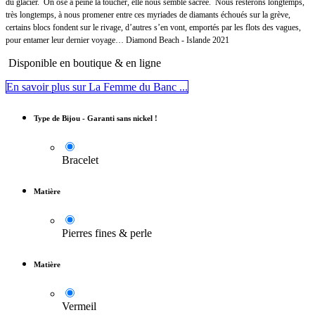
du glacier. On ose à peine la toucher, elle nous semble sacrée. Nous resterons longtemps,
très longtemps, à nous promener entre ces myriades de diamants échoués sur la grève,
certains blocs fondent sur le rivage, d’autres s’en vont, emportés par les flots des vagues,
pour entamer leur dernier voyage… Diamond Beach - Islande 2021
Disponible en boutique & en ligne
En savoir plus sur La Femme du Banc ...
Type de Bijou - Garanti sans nickel !
Bracelet
Matière
Pierres fines & perle
Matière
Vermeil