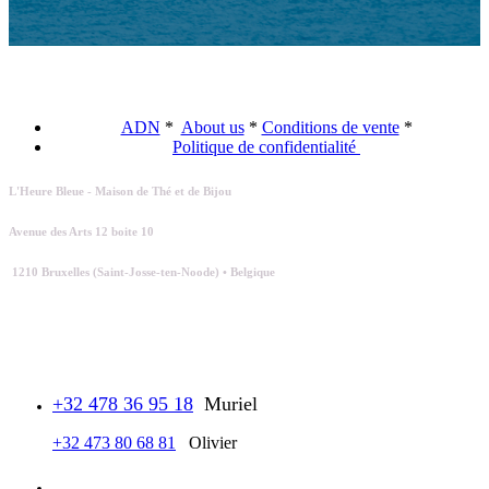
ADN
*
About us
*
Conditions de vente
*
Politique de confidentialité
L'Heure Bleue - Maison de Thé et de Bijou
Avenue des Arts 12 boite 10
1210 Bruxelles (Saint-Josse-ten-Noode) • Belgique
+32 478 36 95 18
Muriel
+32 473 80 68 81
Olivier