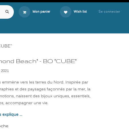
Se connecter
Mon panier
Wish list
"CUBE"
amond Beach" - BO "CUBE"
 2021
mmène vers les terres du Nord. Inspirée par
aphies et des paysages façonnés par la mer, la
émotions, naissent des bijoux uniques, essentiels,
emps, accompagner une vie.
 explique ..
.
oche