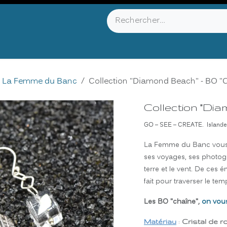
YOU KNOW ?
ABOUT US
INFOS & CONTACT
La Femme du Banc
Collection "Diamond Beach" - BO 
Collection "Di
GO – SEE – CREATE. Islande
La Femme du Banc vous e
ses voyages, ses photogr
terre et le vent. De ces 
fait pour traverser le t
Les BO "chaîne",
on vous
Matériau
:
Cristal de r