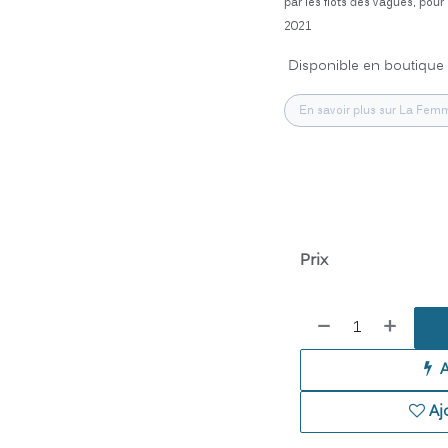
par les flots des vagues, po
2021
Disponible en boutique 
En savoir plus sur La Femm
Prix
Aj