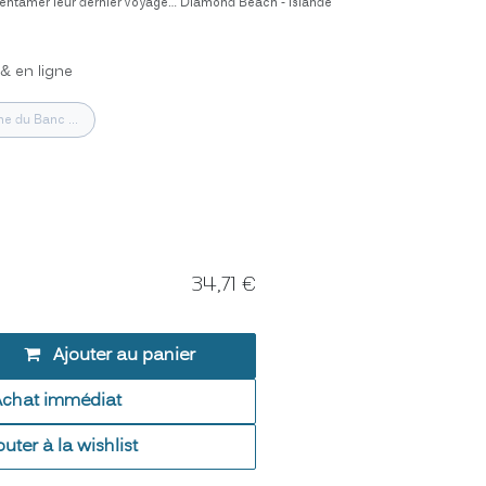
ur entamer leur dernier voyage… Diamond Beach - Islande
& en ligne
e du Banc ...
34,71
€
Ajouter au panier
Achat immédiat
outer à la wishlist