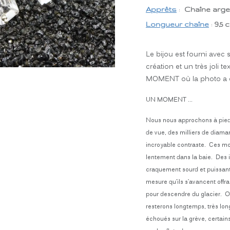
Apprêts
:
Chaîne argen
Longueur chaîne
:
9,5 
Le bijou est fourni avec 
création et un très joli 
MOMENT où la photo a é
UN MOMENT ...
Nous nous approchons à pied 
de vue, des milliers de diamant
incroyable contraste. Ces mo
lentement dans la baie. Des 
craquement sourd et puissant.
mesure qu’ils s’avancent offr
pour descendre du glacier. O
resterons longtemps, très lo
échoués sur la grève, certains