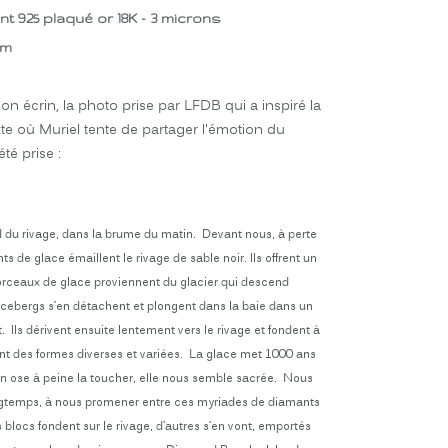
t 925 plaqué or 18K - 3 microns
cm
son écrin, la photo prise par LFDB qui a inspiré la
texte où Muriel tente de partager l'émotion du
té prise :
du rivage, dans la brume du matin. Devant nous, à perte
s de glace émaillent le rivage de sable noir. Ils offrent un
rceaux de glace proviennent du glacier qui descend
icebergs s’en détachent et plongent dans la baie dans un
 Ils dérivent ensuite lentement vers le rivage et fondent à
ant des formes diverses et variées. La glace met 1000 ans
n ose à peine la toucher, elle nous semble sacrée. Nous
ngtemps, à nous promener entre ces myriades de diamants
 blocs fondent sur le rivage, d’autres s’en vont, emportés