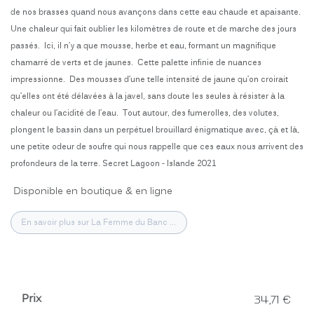
de nos brasses quand nous avançons dans cette eau chaude et apaisante.
Une chaleur qui fait oublier les kilomètres de route et de marche des jours
passés. Ici, il n’y a que mousse, herbe et eau, formant un magnifique
chamarré de verts et de jaunes. Cette palette infinie de nuances
impressionne. Des mousses d’une telle intensité de jaune qu’on croirait
qu’elles ont été délavées à la javel, sans doute les seules à résister à la
chaleur ou l’acidité de l’eau. Tout autour, des fumerolles, des volutes,
plongent le bassin dans un perpétuel brouillard énigmatique avec, çà et là,
une petite odeur de soufre qui nous rappelle que ces eaux nous arrivent des
profondeurs de la terre. Secret Lagoon - Islande 2021
Disponible en boutique & en ligne
En savoir plus sur La Femme du Banc ...
Prix
34,71
€