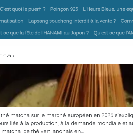
C'est quoi le puerh ?
Poinçon 925
L'Heure Bleue, une éq
omatisation
Lapsang souchong interdit à la vente ?
Comme
t-ce que la fête de l'HANAMI au Japon ?
Qu'est-ce que l'AM
cha :
 thé matcha sur le marché européen en 2025 s’expli
eurs liés à la production, à la demande mondiale et au
e matcha, ce thé vert japonais en...