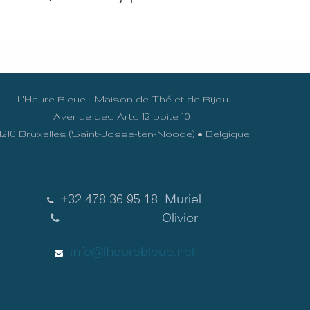
L'Heure Bleue - Maison de Thé et de Bijou
Avenue des Arts 12 boite 10
1210 Bruxelles (Saint-Josse-ten-Noode) • Belgique
+32 478 36 95 18
Muriel
Olivier
info@lheurebleue.net