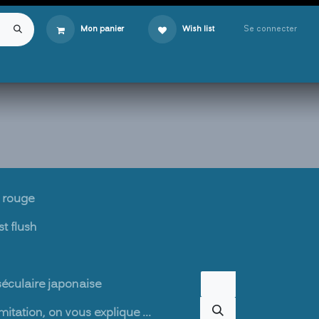
Se connecter
Mon panier
Wish list
hé rouge
st flush
séculaire japonaise
mitation, on vous explique ...