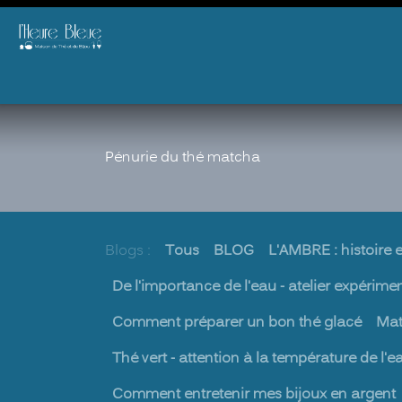
Se rendre au contenu
E-SHOP
THE
BIJOU
AGENDA & ATELIERS
B2B
OFFRIR
DID 
Pénurie du thé matcha
Blogs :
Tous
BLOG
L'AMBRE : histoire e
De l'importance de l'eau - atelier expérime
Comment préparer un bon thé glacé
Mat
Thé vert - attention à la température de l'e
Comment entretenir mes bijoux en argent