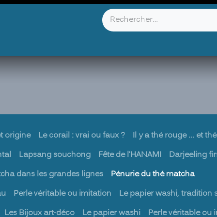
YOU KNOW ?
ABOUT US
INFOS & CONTACT
t origine
Le corail : vrai ou faux ?
Il y a thé rouge ... et t
ntal
Lapsang souchong
Fête de l'HANAMI
Darjeeling fir
cha dans les grandes lignes
Pénurie du thé matcha
au
Perle véritable ou imitation
Le papier washi, tradition 
Les Bijoux art-déco
Le papier washi
Perle véritable ou i