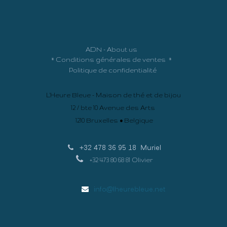
ADN - About us
*
Conditions générales de ventes
*
Politique de confidentialité
L'Heure Bleue - Maison de thé et de bijou
12 / bte 10 Avenue des Arts
1210 Bruxelles • Belgique
+32 478 36 95 18
Muriel
+32 473 80 68 81 Olivier
info@lheurebleue.net