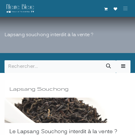
Se rendre au contenu
Lapsang souchong interdit à la vente ?
Lapsang Souchong
Le Lapsang Souchong interdit à la vente ?