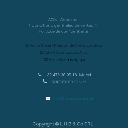
ADN - About us
*
Conditions générales de ventes
*
Politique de confidentialité
L'Heure Bleue - Maison de thé et de bijou
12 / bte 10 Avenue des Arts
1210 Bruxelles • Belgique
+32 478 36 95 18
Muriel
+32 473 80 68 81 Olivier
info@lheurebleue.net
Copyright © L.H.B.& Co SRL