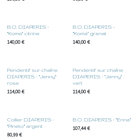
B.O. DIAPERIS -
B.O. DIAPERIS -
"Koma" citrine
"Koma" grenat
140,00
€
140,00
€
Pendentif sur chaîne
Pendentif sur chaîne
DIAPERIS - "Jenny"
DIAPERIS - "Jenny"
rose
vert
114,00
€
114,00
€
Collier DIAPERIS -
B.O. DIAPERIS - "Enna"
"Pineto" argent
107,44
€
80,99
€