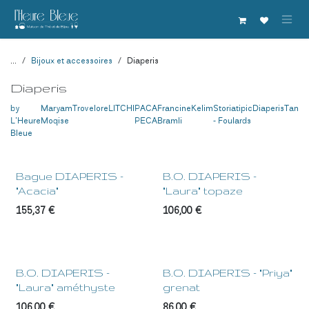
Se rendre au contenu
...
Bijoux et accessoires
Diaperis
Diaperis
by
Maryam
Trovelore
LITCHI
PACA
Francine
Kelim
Storiatipic
Diaperis
Tanuk
L'Heure
Moqise
PECA
Bramli
- Foulards
Bleue
Bague DIAPERIS -
B.O. DIAPERIS -
"Acacia"
"Laura" topaze
155,37
€
106,00
€
B.O. DIAPERIS -
B.O. DIAPERIS - "Priya"
"Laura" améthyste
grenat
106,00
€
86,00
€