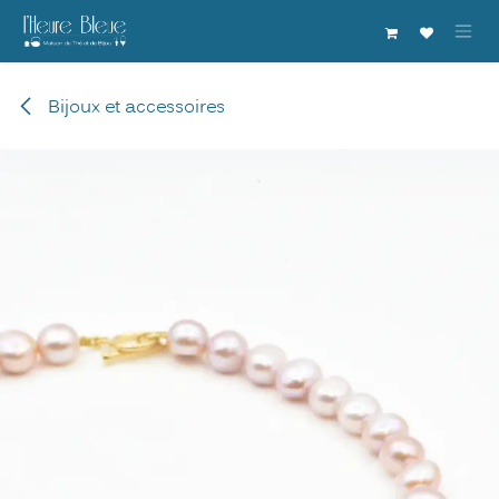
Se rendre au contenu
Bijoux et accessoires