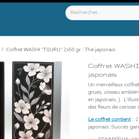
YOU KNOW ?
ABOUT US
INFOS & CONTACT
Coffret WASHI "TSURU" 2x50 gr - Thé japonais
Coffret WASHI 
japonais
Un merveilleux coffre
grues, oiseau emblém
en japonais, ). L'illu
des fleurs de cerisier
Le coffret contient
: 2
japonais. Succès gara