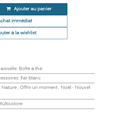
Ajouter au panier
Achat immédiat
outer à la wishlist
aisselle
:
Boîte à thé
cessoires
:
Fer blanc
- Nature
,
Offrir un moment
,
Noël - Nouvel
ulticolore