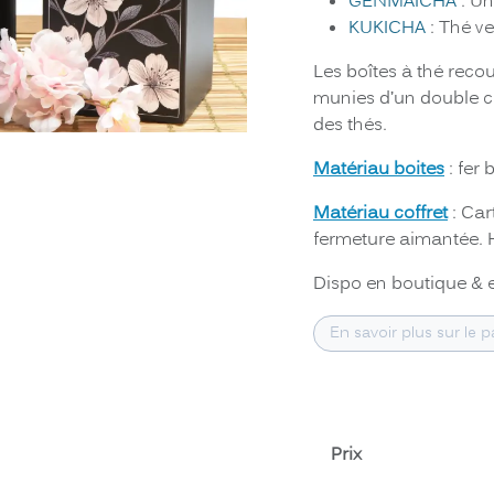
GENMAÏCHA
: Un
KUKICHA
: Thé ve
Les boîtes à thé reco
munies d’un double co
des thés.
Matériau boites
: fer
Matériau coffret
: Car
fermeture aimantée. 
Dispo en boutique & 
En savoir plus sur le 
Prix