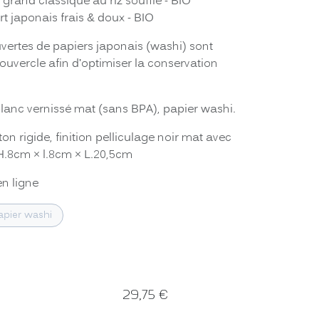
 grand classique au riz soufflé - BIO
rt japonais frais & doux - BIO
uvertes de papiers japonais (washi) sont
uvercle afin d’optimiser la conservation
 blanc vernissé mat (sans BPA), papier washi.
ton rigide, finition pelliculage noir mat avec
H.8cm × l.8cm × L.20,5cm
en ligne
papier washi
29,75
€