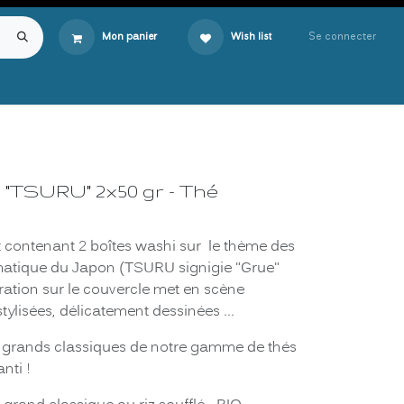
Se connecter
Mon panier
Wish list
"TSURU" 2x50 gr - Thé
t contenant 2 boîtes washi sur le thème des
atique du Japon (TSURU signigie "Grue"
stration sur le couvercle met en scène
 stylisées, délicatement dessinées ...
 grands classiques de notre gamme de thés
nti !