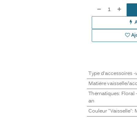
Aj
Type d'accessoires -v
Matière vaisselle/ac
Thématiques
:
Floral 
an
Couleur "Vaisselle"
:
M