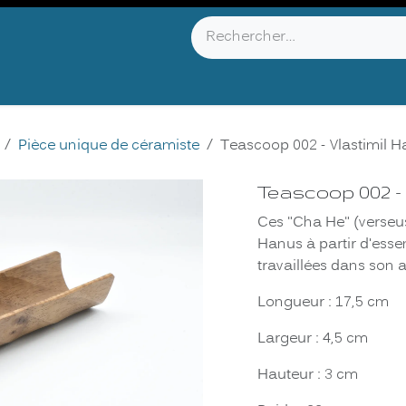
YOU KNOW ?
ABOUT US
INFOS & CONTACT
Pièce unique de céramiste
Teascoop 002 - Vlastimil 
Teascoop 002 - 
Ces "Cha He" (verseuse
Hanus à partir d'esse
travaillées dans son 
Longueur : 17,5 cm
Largeur : 4,5 cm
Hauteur : 3 cm