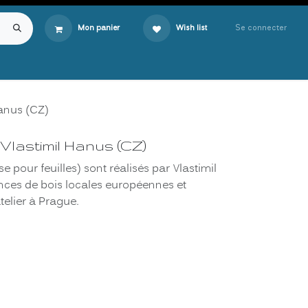
Se connecter
Mon panier
Wish list
Hanus (CZ)
Vlastimil Hanus (CZ)
 pour feuilles) sont réalisés par Vlastimil
nces de bois locales européennes et
atelier à Prague.