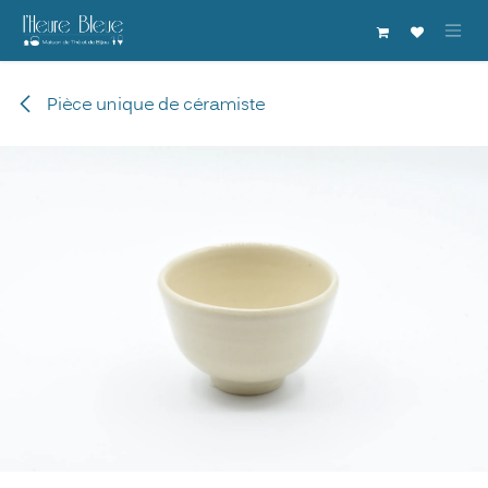
Se rendre au contenu
Pièce unique de céramiste