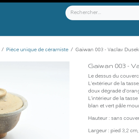
YOU KNOW ?
ABOUT US
INFOS & CONTACT
Pièce unique de céramiste
Gaiwan 003 - Vaclav Dusek
Gaiwan 003 - V
Le dessus du couvercl
L'extérieur de la tass
doux dégradé d'orange
L'intérieur de la tass
blan et vert pâle mouc
Hauteur : sans couve
Largeur : pied 3,2 cm