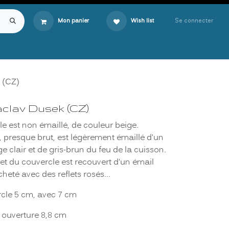
Se connecter
Mon panier
Wish list
 (CZ)
aclav Dusek (CZ)
e est non émaillé, de couleur beige.
e, presque brut, est légèrement émaillé d'un
 clair et de gris-brun du feu de la cuisson.
e et du couvercle est recouvert d'un émail
heté avec des reflets rosés...
rcle 5 cm, avec 7 cm
, ouverture 8,8 cm