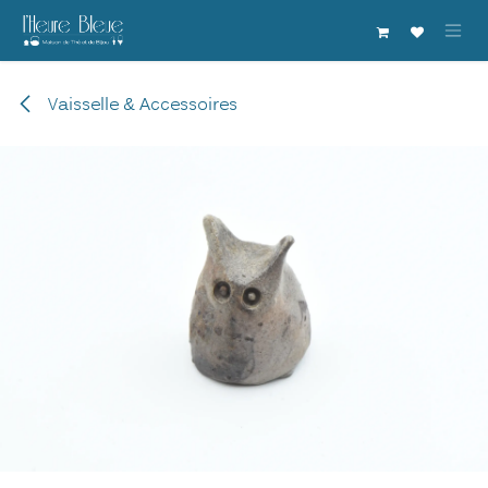
Se rendre au contenu
Vaisselle & Accessoires