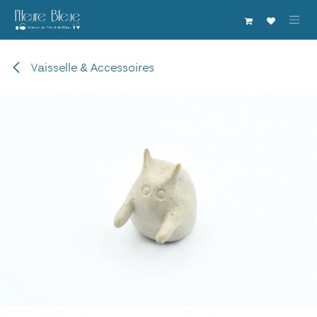
Se rendre au contenu
Vaisselle & Accessoires