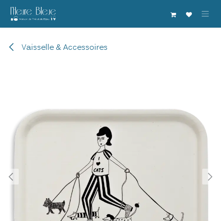
Se rendre au contenu
Vaisselle & Accessoires