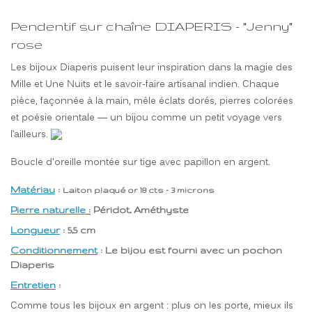
Pendentif sur chaîne DIAPERIS - "Jenny"
rose
Les bijoux Diaperis puisent leur inspiration dans la magie des
Mille et Une Nuits et le savoir-faire artisanal indien. Chaque
pièce, façonnée à la main, mêle éclats dorés, pierres colorées
et poésie orientale — un bijou comme un petit voyage vers
l’ailleurs.
Boucle d'oreille montée sur tige avec papillon en argent.
Matériau
:
Laiton plaqué or 18 cts - 3 microns
Pierre naturelle
:
Péridot, Améthyste
Longueur
: 5,5 cm
Conditionnement
: Le bijou est fourni avec un pochon
Diaperis
Entretien
:
Comme tous les bijoux en argent : plus on les porte, mieux ils