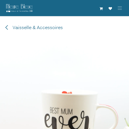
Se rendre au contenu
Vaisselle & Accessoires