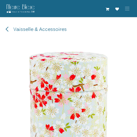
Se rendre au contenu
Vaisselle & Accessoires