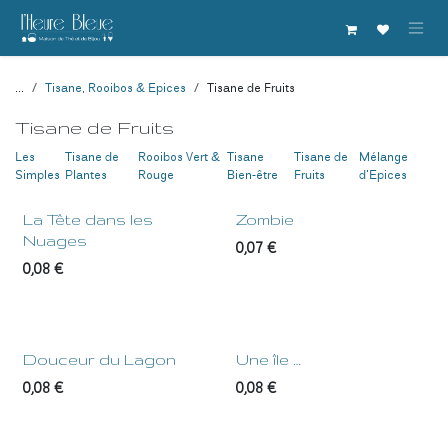
Se rendre au contenu
...
Tisane, Rooibos & Epices
Tisane de Fruits
Tisane de Fruits
Les
Tisane de
Rooibos Vert &
Tisane
Tisane de
Mélange
Simples
Plantes
Rouge
Bien-être
Fruits
d'Epices
La Tête dans les
Zombie
Nuages
0,07
€
0,08
€
Douceur du Lagon
Une île …
0,08
€
0,08
€