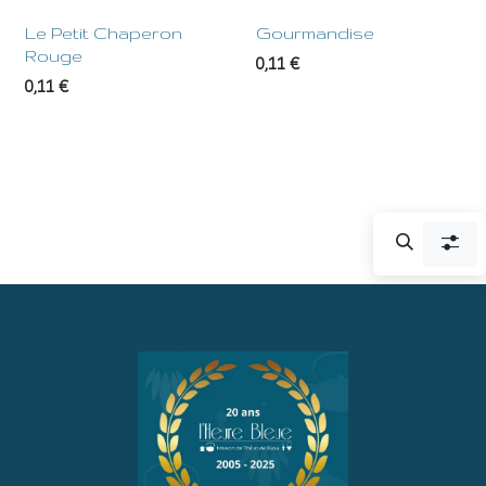
Le Petit Chaperon
Gourmandise
Rouge
0,11
€
0,11
€