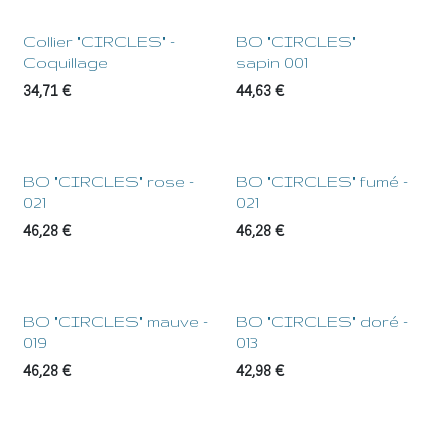
Collier "CIRCLES" -
BO "CIRCLES"
Coquillage
sapin 001
34,71
€
44,63
€
BO "CIRCLES" rose -
BO "CIRCLES" fumé -
021
021
46,28
€
46,28
€
BO "CIRCLES" mauve -
BO "CIRCLES" doré -
019
013
46,28
€
42,98
€