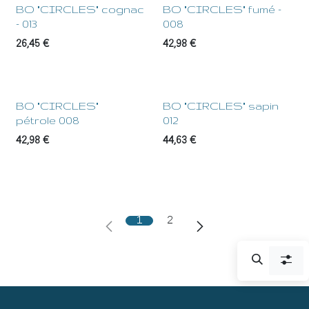
BO "CIRCLES" cognac
BO "CIRCLES" fumé -
- 013
008
26,45
€
42,98
€
BO "CIRCLES"
BO "CIRCLES" sapin
pétrole 008
012
42,98
€
44,63
€
1
2