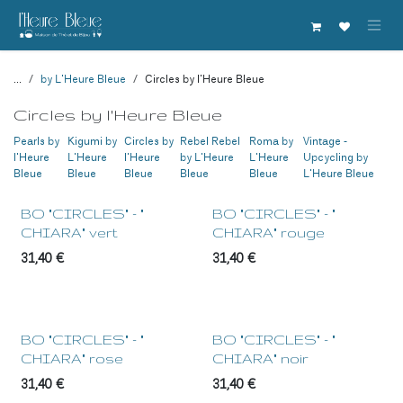
Se rendre au contenu
...
by L'Heure Bleue
Circles by l'Heure Bleue
Circles by l'Heure Bleue
Pearls by
Kigumi by
Circles by
Rebel Rebel
Roma by
Vintage -
l'Heure
L'Heure
l'Heure
by L'Heure
L'Heure
Upcycling by
Bleue
Bleue
Bleue
Bleue
Bleue
L'Heure Bleue
BO "CIRCLES" - "
BO "CIRCLES" - "
CHIARA" vert
CHIARA" rouge
31,40
€
31,40
€
BO "CIRCLES" - "
BO "CIRCLES" - "
CHIARA" rose
CHIARA" noir
31,40
€
31,40
€