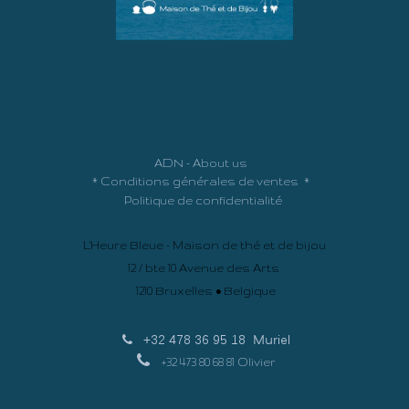
ADN - About us
*
Conditions générales de ventes
*
Politique de confidentialité
L'Heure Bleue - Maison de thé et de bijou
12 / bte 10 Avenue des Arts
1210 Bruxelles • Belgique
+32 478 36 95 18
Muriel
+32 473 80 68 81 Olivier