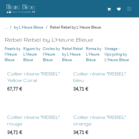
Se rendre au contenu
...
by L'Heure Bleue
Rebel Rebel by L'Heure Bleue
Rebel Rebel by L'Heure Bleue
Pearls by
Kigumi by
Circles by
Rebel Rebel
Roma by
Vintage -
l'Heure
L'Heure
l'Heure
by L'Heure
L'Heure
Upcycling by
Bleue
Bleue
Bleue
Bleue
Bleue
L'Heure Bleue
Collier résine "REBEL"
Collier résine "REBEL"
Yellow Coral
bleu
67,77
€
34,71
€
Collier résine "REBEL"
Collier résine "REBEL"
rouge
orange
34,71
€
34,71
€