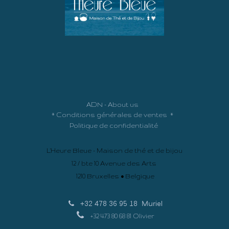
ADN - About us
*
Conditions générales de ventes
*
Politique de confidentialité
L'Heure Bleue - Maison de thé et de bijou
12 / bte 10 Avenue des Arts
1210 Bruxelles • Belgique
+32 478 36 95 18
Muriel
+32 473 80 68 81 Olivier