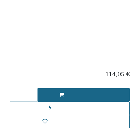
Le bijou est fourni avec un pochon en coton BIO
Dispo
en boutique
& en ligne
En savoir plus sur le.la créateur.trice, c'est par ici !
114,05
€
Prix
Ajouter au panier
Achat immédiat
Ajouter à la wishlist