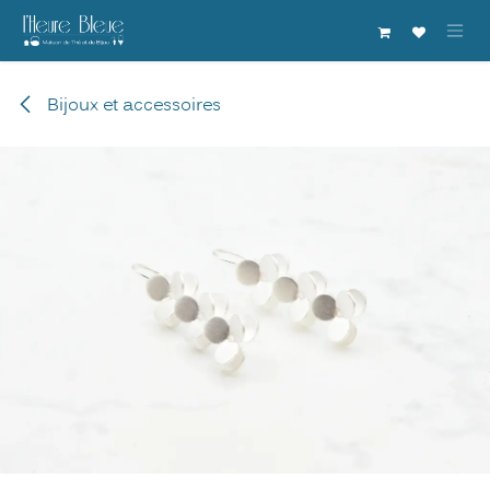
Se rendre au contenu
Bijoux et accessoires