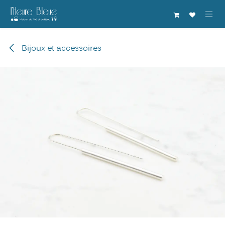
Se rendre au contenu
Bijoux et accessoires