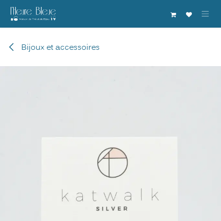
Se rendre au contenu
Bijoux et accessoires