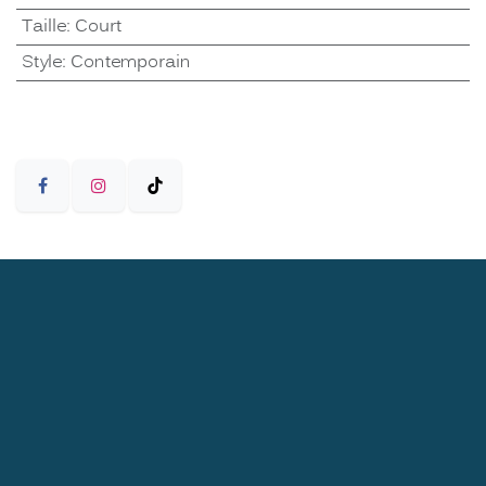
Taille
:
Court
Style
:
Contemporain