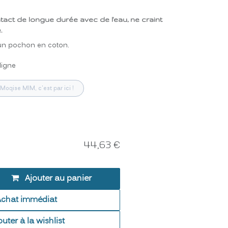
ntact de longue durée avec de l'eau, ne craint
.
 un pochon en coton.
 ligne
Moqise MIM, c'est par ici !
44,63
€
Ajouter au panier
Achat immédiat
outer à la wishlist