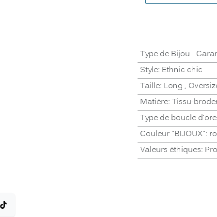
Type de Bijou - Garan
Style
:
Ethnic chic
Taille
:
Long
,
Oversiz
Matière
:
Tissu-brode
Type de boucle d'orei
Couleur "BIJOUX"
:
r
Valeurs éthiques
:
Pro