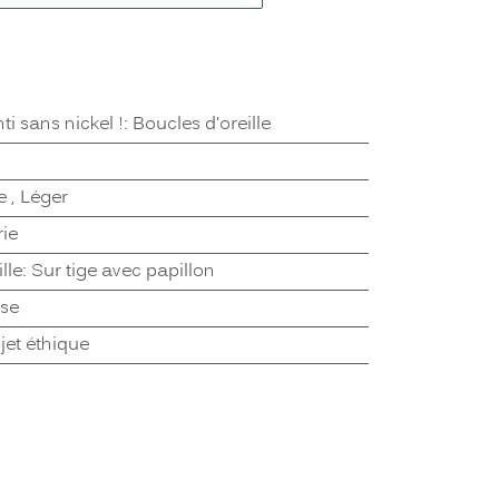
ti sans nickel !
:
Boucles d'oreille
e
,
Léger
rie
lle
:
Sur tige avec papillon
ose
jet éthique