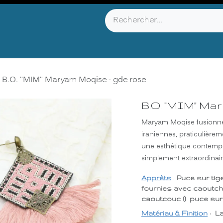
YOU KNOW ?
ABOUT US
INFOS & CONTACT
B.O. "MIM" Maryam Moqise - gde rose
B.O. "MIM" Mar
Maryam Moqise fusionne 
iraniennes, praticulièrem
une esthétique contempo
simplement extraordinaire
Apprêts
:
Puce sur tig
fournies avec caoutcho
caoutcouc !) puce sur
Matériau & Finition
:
La