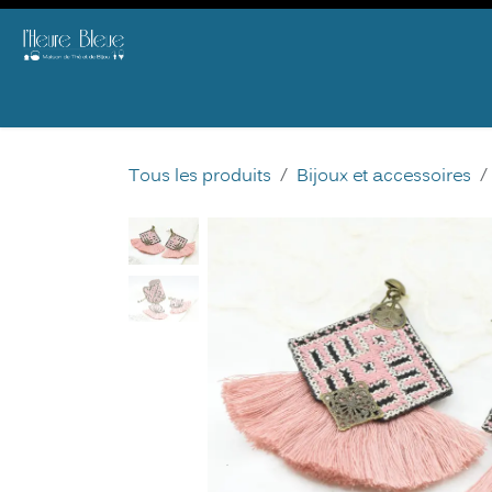
Se rendre au contenu
E-SHOP
THE
BIJOU
AGENDA & ATELIERS
B2B
OFFRIR
DID 
Tous les produits
Bijoux et accessoires