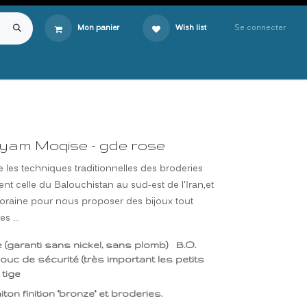
Se connecter
Mon panier
Wish list
yam Moqise - gde rose
les techniques traditionnelles des broderies
ent celle du Balouchistan au sud-est de l'Iran,et
raine pour nous proposer des bijoux tout
s ...
e (garanti sans nickel, sans plomb) B.O.
uc de sécurité (très important les petits
 tige
iton finition "bronze" et broderies.