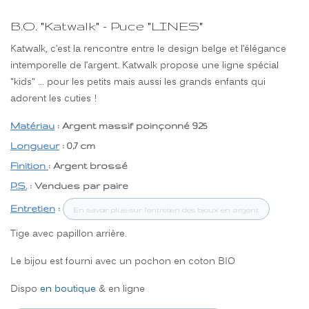
B.O. "Katwalk" - Puce "LINES"
Katwalk, c’est la rencontre entre le design belge et l’élégance
intemporelle de l’argent. Katwalk propose une ligne spécial
"kids" ... pour les petits mais aussi les grands enfants qui
adorent les cuties !
Matériau
: Argent massif poinçonné 925
Longueur
: 0,7 cm
Finition
: Argent brossé
P.S.
:
Vendues par paire
Entretien
:
En savoir plus sur l'entretien des bjoux en argent
Tige avec papillon arrière.
Le bijou est fourni avec un pochon en coton BIO
Dispo
en boutique
& en ligne