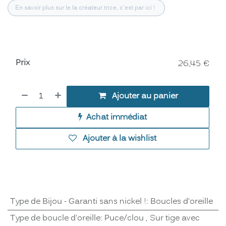
En savoir plus sur le.la créateur.trice, c'est par ici !
Prix
26,45
€
Ajouter au panier
Achat immédiat
Ajouter à la wishlist
Type de Bijou - Garanti sans nickel !
:
Boucles d'oreille
Type de boucle d'oreille
:
Puce/clou
,
Sur tige avec