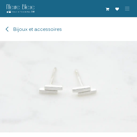
Se rendre au contenu
Bijoux et accessoires