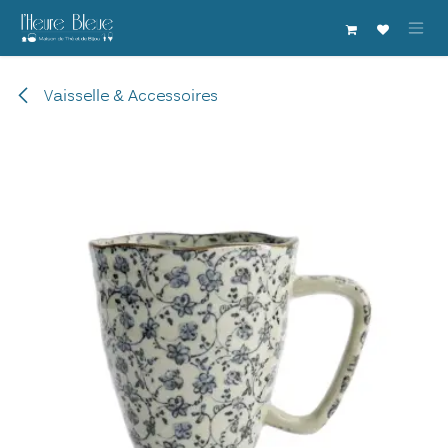
Se rendre au contenu
Vaisselle & Accessoires