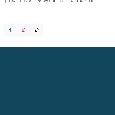
papa,...)
,
Noël - Nouvel an
,
Offrir un moment