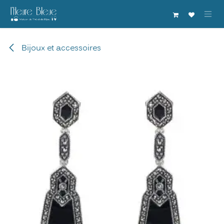
Se rendre au contenu
Bijoux et accessoires