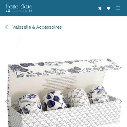
Se rendre au contenu
Vaisselle & Accessoires