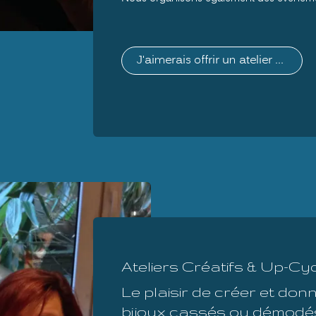
J'aimerais offrir un atelier ...
Ateliers Créatifs & Up-Cyc
Le plaisir de créer et don
bijoux cassés ou démodé