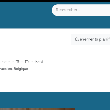
YOU KNOW ?
ABOUT US
INFOS & CONTACT
Événements planif
ssels Tea Festival
ruxelles
,
Belgique