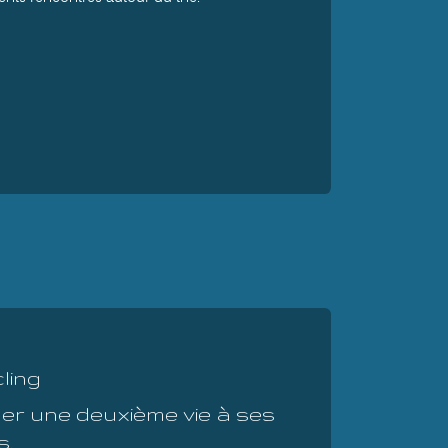
ling
ner une deuxième vie à ses
s.