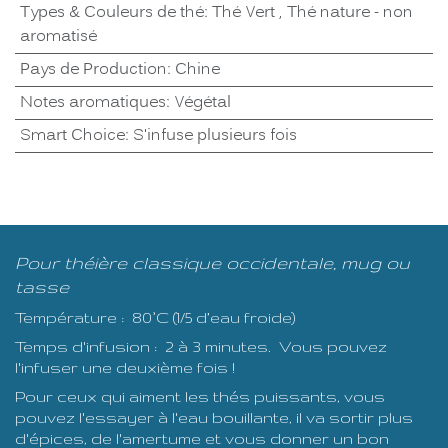
Types & Couleurs de thé
:
Thé Vert
,
Thé nature - non
aromatisé
Pays de Production
:
Chine
Notes aromatiques
:
Végétal
Smart Choice
:
S'infuse plusieurs fois
Pour théière classique occidentale, mug ou
tasse
Température : 80°C (1/5 d’eau froide)
Temps d'infusion : 2 à 3 minutes. Vous pouvez
l'infuser une deuxième fois !
Pour ceux qui aiment les thés puissants, vous
pouvez l'essayer à l'eau bouillante, il va sortir plus
d'épices, de l'amertume et vous donner un bon