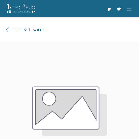
Se rendre au contenu
Thé & Tisane