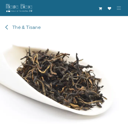
Se rendre au contenu
Thé & Tisane