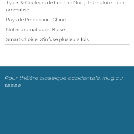
Types & Couleurs de thé
:
Thé Noir
,
Thé nature - non
aromatisé
Pays de Production
:
Chine
Notes aromatiques
:
Boisé
Smart Choice
:
S'infuse plusieurs fois
Pour théière classique occidentale, mug ou
tasse