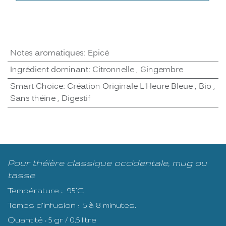
Notes aromatiques
:
Epicé
Ingrédient dominant
:
Citronnelle
,
Gingembre
Smart Choice
:
Création Originale L'Heure Bleue
,
Bio
,
Sans théine
,
Digestif
Pour théière classique occidentale, mug ou
tasse
Température : 95°C
Temps d'infusion : 5 à 8 minutes.
Quantité : 5 gr / 0,5 litre