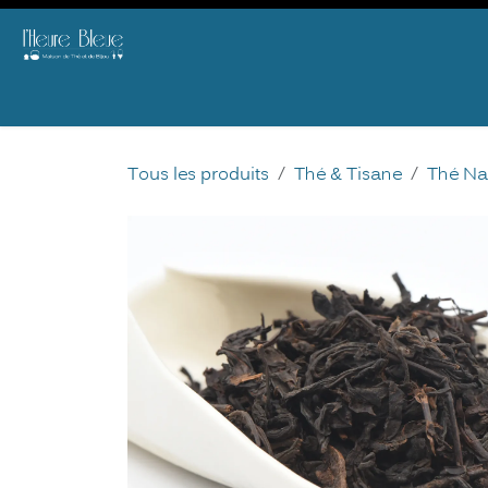
Se rendre au contenu
E-SHOP
THE
BIJOU
AGENDA & ATELIERS
B2B
OFFRIR
DID 
Tous les produits
Thé & Tisane
Thé Na