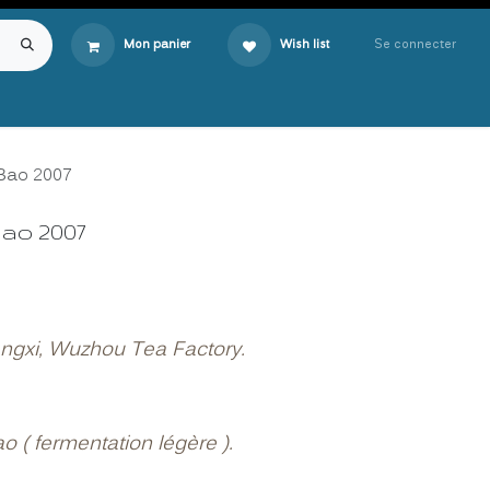
Se connecter
Mon panier
Wish list
 Bao 2007
Bao 2007
ngxi, Wuzhou Tea Factory.
ao ( fermentation légère ).