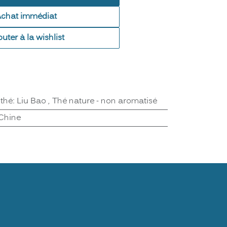
Achat immédiat
outer à la wishlist
 thé
:
Liu Bao
,
Thé nature - non aromatisé
Chine