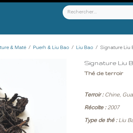
YOU KNOW ?
ABOUT US
INFOS & CONTACT
ture & Maté
Puerh & Liu Bao
Liu Bao
Signature Liu
Signature Liu 
Thé de terroir
Terroir :
Chine, Gua
Récolte :
2007
Type de thé :
Liu B