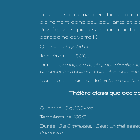
Les Liu Bao demandent beaucoup de
pleinement donc eau bouillante et bi
Privilégiez les pièces qui ont une bon
porcelaine et verre ! )
Quantité :
5 gr / 10 cl .
Température :
100°C .
Durée :
un rinçage flash pour réveiller l
de sentir les feuilles... Puis infusions a
Nombre d'infusions : de 5 à 7,
en fonctio
Théière classique occi
Quantité :
5 g / 0,5 litre .
Température:
100°C .
Durée :
3 à 6 minutes... C'est un thé as
l'intensité....