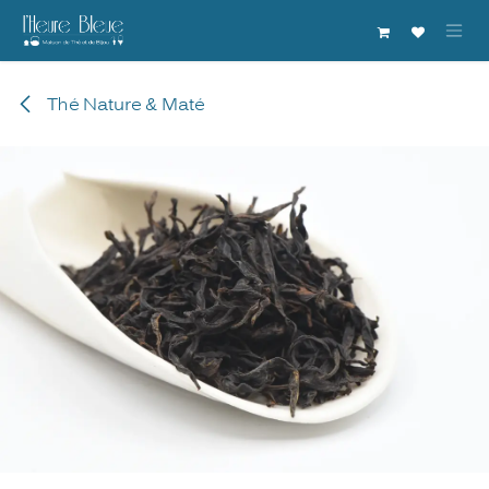
Se rendre au contenu
Thé Nature & Maté