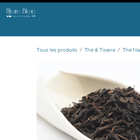
Se rendre au contenu
E-SHOP
THE
BIJOU
AGENDA & ATELIERS
B2B
OFFRIR
DID 
Tous les produits
Thé & Tisane
Thé Na