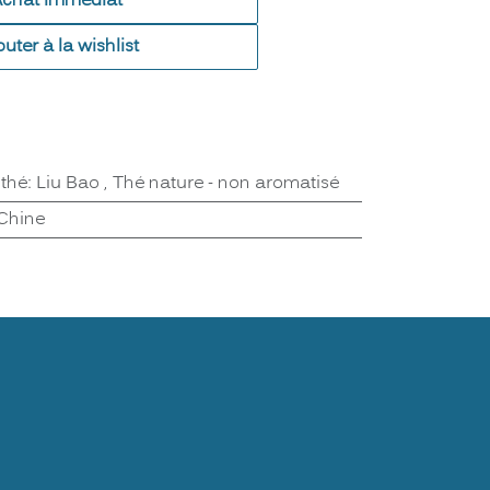
Achat immédiat
outer à la wishlist
 thé
:
Liu Bao
,
Thé nature - non aromatisé
Chine