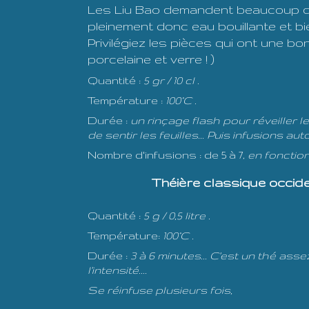
Les Liu Bao demandent beaucoup de
pleinement donc eau bouillante et bi
Privilégiez les pièces qui ont une bon
porcelaine et verre ! )
Quantité :
5 gr / 10 cl .
Température :
100°C .
Durée :
un rinçage flash pour réveiller l
de sentir les feuilles... Puis infusions a
Nombre d'infusions : de 5 à 7,
en fonctio
Théière classique occi
Quantité :
5 g / 0,5 litre .
Température:
100°C .
Durée :
3 à 6 minutes... C'est un thé as
l'intensité....
Se réinfuse plusieurs fois,