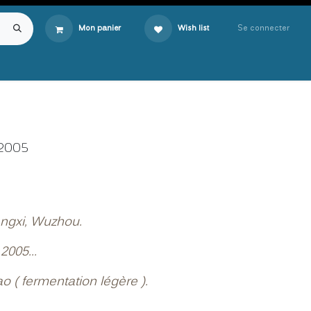
Se connecter
Mon panier
Wish list
2005
ngxi, Wuzhou.
2005...
ao ( fermentation légère ).