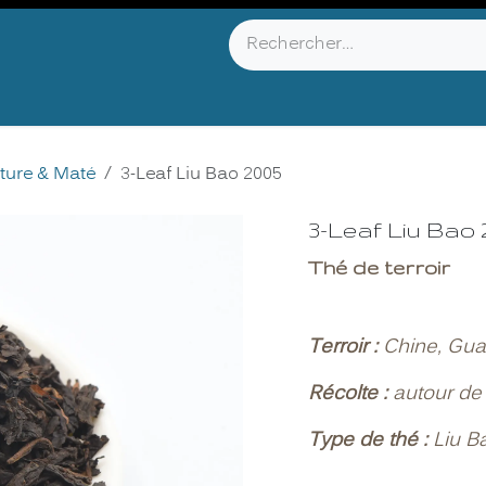
YOU KNOW ?
ABOUT US
INFOS & CONTACT
ture & Maté
3-Leaf Liu Bao 2005
3-Leaf Liu Bao 
Thé de terroir
Terroir :
Chine, Gua
Récolte :
autour de 
Type de thé :
Liu B